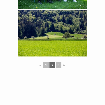
◄
1
2
3
►